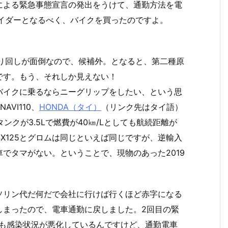
による緊急事態宣言の発出をうけて、通勤方法を電
イダーとなるべく、バイクを買ったのですよ。
取り回しが面倒なので、候補外。となると、第二種原
です。もう、それしか見えない！
バイクに乗るならニーグリップをしたい、という思
VI110、
HONDA（タイ）
（リンク先はタイ語）
タンクが3.5Lで燃費が40㎞/Lとしても航続距離が
SX125とグロムは同じといえば同じですが、逆輸入
でタマがない。ということで、現物のあった2019
ソリン代だ何だで会社に行けば行くほど赤字になる
しまったので、電車通勤に戻しました。2回目の緊
りも感染状況が悪化しているんですけど、通勤電車