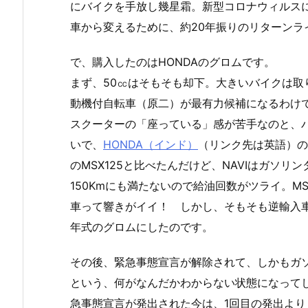
にバイクを手放し幾星霜。新型コロナウィルス
車から変えるために、約20年振りのリターンラ
で、購入したのはHONDAのグロムです。
まず、50㏄はそもそも却下。大きいバイクは
動機付自転車（原二）が最有力候補になるわけ
スクーターの「座っている」感が苦手なのと、
いで、
HONDA（インド）
（リンク先は英語）のNA
のMSX125と比べたんだけど、NAVIはガソリン
150Kmにも満たないので給油回数がツライ。M
車って響きがイイ！ しかし、そもそも逆輸入車
年式のグロムにしたのです。
その後、緊急事態宣言が解除されて、しかもガ
という、何がなんだかわからない状態になって
急事態宣言が発出された今は、1回目の発出よ