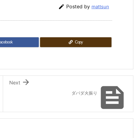

Posted by
mattsun
acebook
Copy

Next

ダバダ火振り