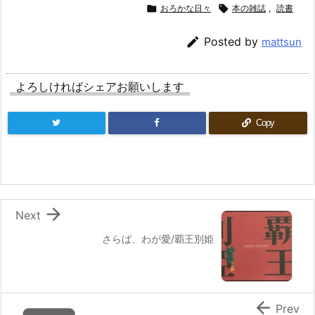

おろかな日々

本の雑誌
,
読書

Posted by
mattsun
よろしければシェアお願いします
Copy

Next
さらば、わが愛/覇王別姫

Prev