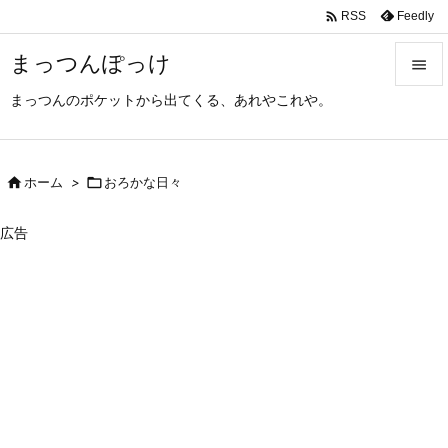

Feedly
RSS
まっつんぽっけ

まっつんのポケットから出てくる、あれやこれや。

メニュ

サイド

ホーム
>

おろかな日々

前へ
広告

次へ

検索