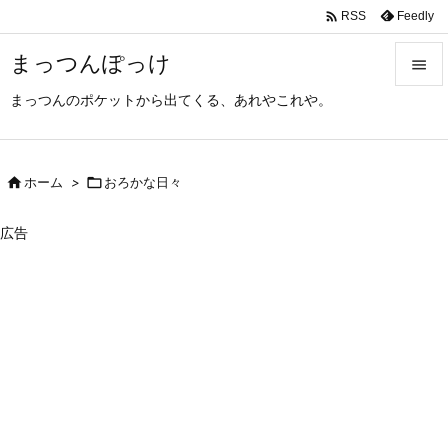

Feedly
RSS
まっつんぽっけ

まっつんのポケットから出てくる、あれやこれや。

メニュ

サイド

ホーム
>

おろかな日々

前へ
広告

次へ

検索