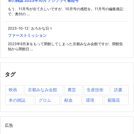
本の雑誌 2023年10月 アジフライ着陸号
もう、11月号が出て久しいですが、10月号の感想を。11月号の編集後記
で、奥付の ...
2023-10-12
:
おろかな日々
ファーストミッション
2023年9月末をもって閉館してしまった京都みなみ会館ですが、閉館告
知から閉館日 ...
タグ
映画
京都みなみ会館
農芸
生産技術
読書
本の雑誌
グロム
献血
環境
紫陽花
広告