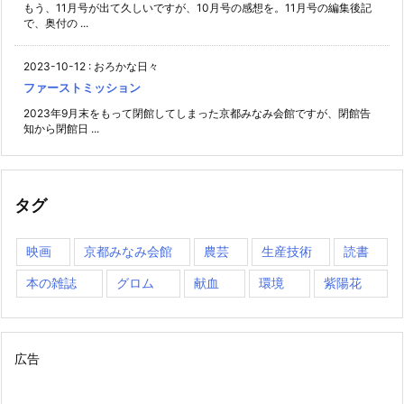
もう、11月号が出て久しいですが、10月号の感想を。11月号の編集後記
で、奥付の ...
2023-10-12
:
おろかな日々
ファーストミッション
2023年9月末をもって閉館してしまった京都みなみ会館ですが、閉館告
知から閉館日 ...
タグ
映画
京都みなみ会館
農芸
生産技術
読書
本の雑誌
グロム
献血
環境
紫陽花
広告