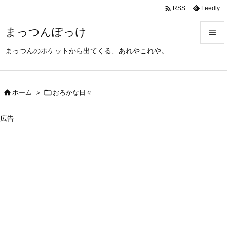

Feedly
RSS
まっつんぽっけ

まっつんのポケットから出てくる、あれやこれや。

メニュ

サイド

ホーム
>

おろかな日々

前へ
広告

次へ

検索