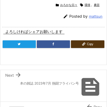

おろかな日々

環境
,
農芸

Posted by
mattsun
よろしければシェアお願いします
Copy

Next

本の雑誌 2023年7月 熱闘フライパン号

Prev