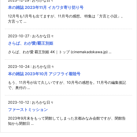
2023-12-29
:
おろかな日々
本の雑誌 2023年11月 イカワタ寄り切り号
12月号も1月号も出てますが、11月号の感想。 特集は「方言と小説」。
方言って ...
2023-10-27
:
おろかな日々
さらば、わが愛/覇王別姫
さらば、わが愛 覇王別姫 4K｜トップ (cinemakadokawa.jp) ...
2023-10-24
:
おろかな日々
本の雑誌 2023年10月 アジフライ着陸号
もう、11月号が出て久しいですが、10月号の感想を。11月号の編集後記
で、奥付の ...
2023-10-12
:
おろかな日々
ファーストミッション
2023年9月末をもって閉館してしまった京都みなみ会館ですが、閉館告
知から閉館日 ...