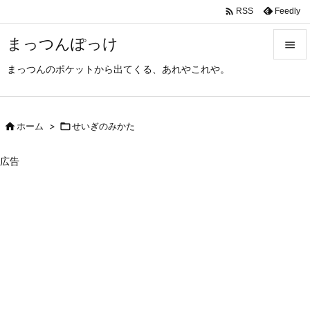

Feedly
RSS
まっつんぽっけ

まっつんのポケットから出てくる、あれやこれや。

メニュ

サイド

ホーム
>

せいぎのみかた

前へ
広告

次へ

検索