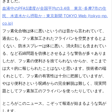
きました。
血液中のPFAS濃度が全国平均の3.4倍 東京･多摩7市の住
民、水道水から摂取か：東京新聞 TOKYO Web (tokyo-np.
co.jp)
フッ素化合物は体に悪いというのは昔から言われていて、
過去にも、フッ素加工されたフライパンを空焚きするとよ
くない、防水スプレーは体に悪い、消火剤にも含まれてい
る、など石綿問題を彷彿とさせるような警告が多々ありま
したが、フッ素の便利さを捨てられないからか、そこまで
は大々的に報じられたことはないと思います。技術者の端
くれとして、フッ素の有害性は十分に把握していますが、
やはり便利さという呪縛からの完全解脱は難しく、現実問
題としてフッ素加工のフライパンを使ったりしています。
ところがこのニュース。こぞって報道が始まるような気が
します。