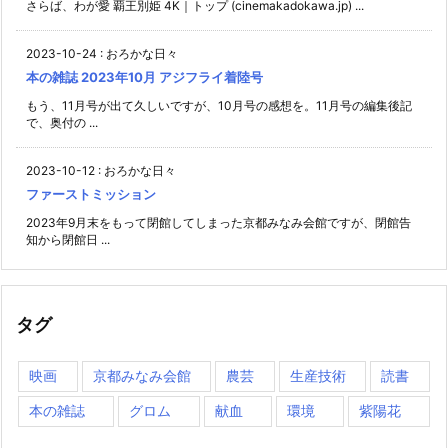
さらば、わが愛 覇王別姫 4K｜トップ (cinemakadokawa.jp) ...
2023-10-24
:
おろかな日々
本の雑誌 2023年10月 アジフライ着陸号
もう、11月号が出て久しいですが、10月号の感想を。11月号の編集後記
で、奥付の ...
2023-10-12
:
おろかな日々
ファーストミッション
2023年9月末をもって閉館してしまった京都みなみ会館ですが、閉館告
知から閉館日 ...
タグ
映画
京都みなみ会館
農芸
生産技術
読書
本の雑誌
グロム
献血
環境
紫陽花