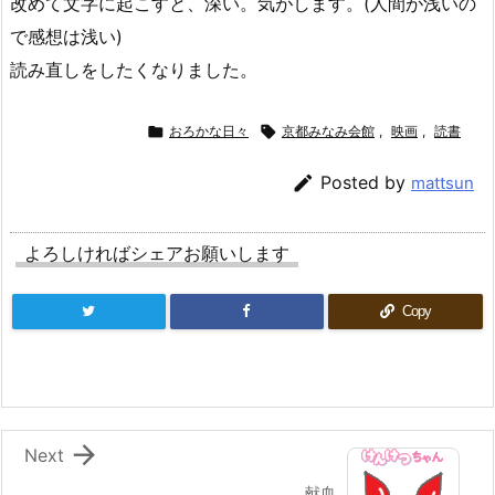
改めて文字に起こすと、深い。気がします。(人間が浅いの
で感想は浅い)
読み直しをしたくなりました。

おろかな日々

京都みなみ会館
,
映画
,
読書

Posted by
mattsun
よろしければシェアお願いします
Copy

Next
献血