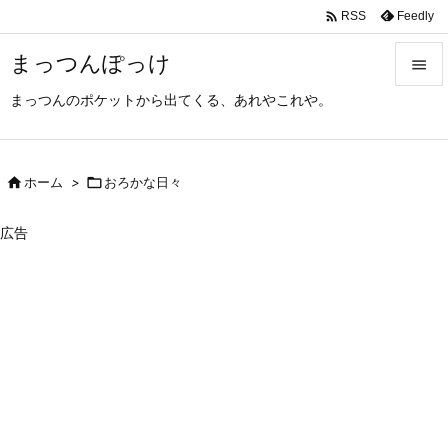

Feedly
RSS
まっつんぽっけ

まっつんのポケットから出てくる、あれやこれや。

メニュ

サイド

ホーム
>

おろかな日々

前へ
広告

次へ

検索