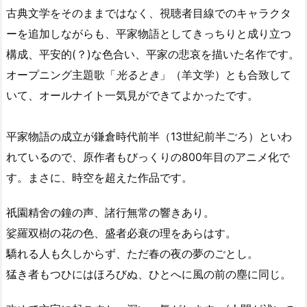
古典文学をそのままではなく、視聴者目線でのキャラクタ
ーを追加しながらも、平家物語としてきっちりと成り立つ
構成、平安的(？)な色合い、平家の悲哀を描いた名作です。
オープニング主題歌「
光るとき
」（羊文学）とも合致して
いて、オールナイト一気見ができてよかったです。
平家物語の成立が鎌倉時代前半（13世紀前半ごろ）といわ
れているので、原作者もびっくりの800年目のアニメ化で
す。まさに、時空を超えた作品です。
祇園精舍の鐘の声、諸行無常の響きあり。
娑羅双樹の花の色、盛者必衰の理をあらはす。
驕れる人も久しからず、ただ春の夜の夢のごとし。
猛き者もつひにはほろびぬ、ひとへに風の前の塵に同じ。